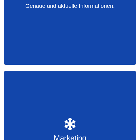
Genaue und aktuelle Informationen.
Verhältnis von Preis und Qualität
Notizen für das Personal machen
Hygiene und Sicherheit
Marketing
Positionierung
Erkennen von Zielgruppen
Marketing