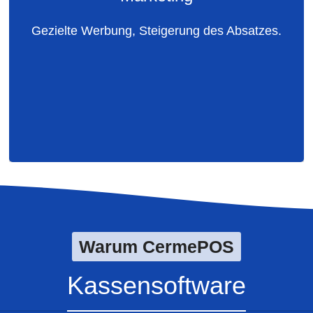
Chef-Menü, Loyalität. Veranstaltung
Gezielte Werbung, Steigerung des Absatzes.
Webshop mit Online-Buchung
Chefkoch-Menü, Happy Hour
Markenidentität
Warum CermePOS
Kassensoftware