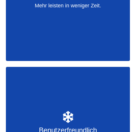
Handy
Mehr leisten in weniger Zeit.
Zutaten und Allergene der App
Küchenmonitor und Küchengutschein
QR-Code Bestellung
Benutzerfreundlich
Intuitives Design
Übersichtliche Navigation
Benutzerfreundlich