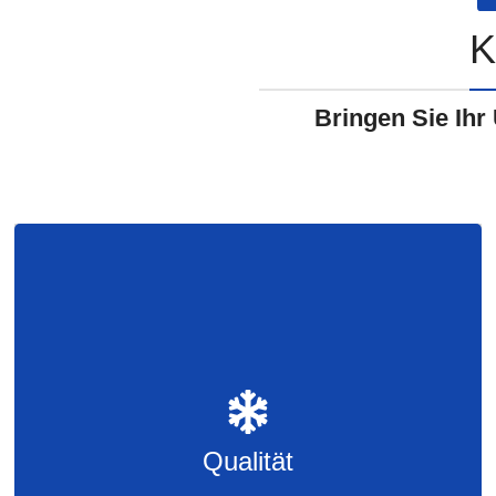
K
Bringen Sie Ihr
Qualität
Verbesserungswürdige Bereiche erkennen
Erwartungen erfüllen
Qualität
Erkennen, wann serviert werden muss