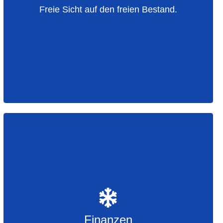
Freie Sicht auf den freien Bestand.
Genaue Bestandsaufnahme
Kontrolle der Frische
Lagerung und Kühlung
Finanzen
Steuererklärung
Einkaufsverwaltung und Bestellinformationen
Finanzen