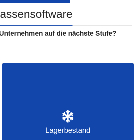
assensoftware
 Unternehmen auf die nächste Stufe?
Lagerbestand
Bestellvorgang
Kostenkontrolle
Lagerbestand
First in First out Rotation