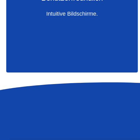
Ohne Vorkenntnisse zugänglich
Intuitive Bildschirme.
Integration mit der Buchhaltung
Anpassungsfähig an die Betriebsart
Effizienter Arbeitsablauf