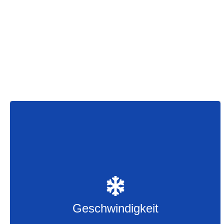
Geschwindigkeit
Verwaltung des Tisches
Entgegennahme digitaler Bestellungen
Geschwindigkeit
PIN-Automat und PIN-Zahlungen mit dem