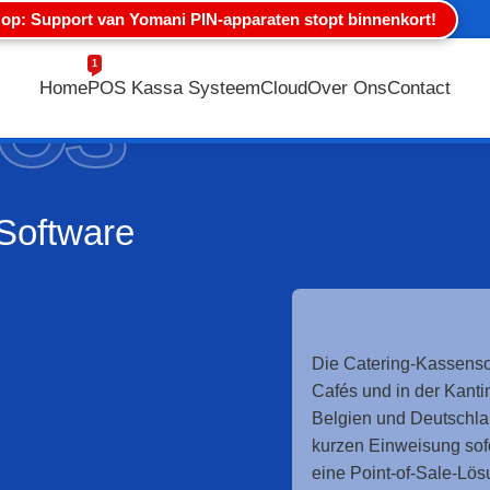
 op: Support van Yomani PIN-apparaten stopt binnenkort!
1
Home
POS Kassa Systeem
Cloud
Over Ons
Contact
POS
Software
Die Catering-Kassenso
Cafés und in der Kanti
Belgien und Deutschlan
kurzen Einweisung sof
eine Point-of-Sale-Lös