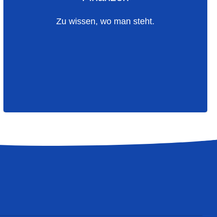
Personalverwaltung, Übersicht über die
Arbeitszeiten
Zu wissen, wo man steht.
Umsatzberichte, um zu sehen, was gut läuft
Klare und prägnante Berichterstattung
Angebotserstellung und Rechnungsstellung