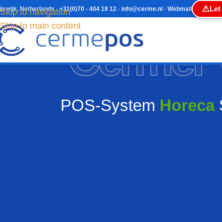
⚠
Let
ijswijk, Netherlands
-
+31(0)70 - 404 18 12
-
info@cerme.nl
-
Webmail
Skip to navigation
Skip to main content
Cerme
POS-System
Horeca