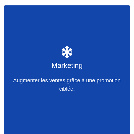
Marketing
Restauration Événements
Influences saisonnières, tendances
Marketing
Programme de fidélisation, actions régulières
Augmenter les ventes grâce à une promotion
auprès des clients
ciblée.
Boutique en ligne, présence en ligne
Promotions des ventes et remises
Ventes de repas