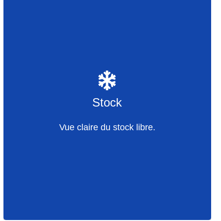
Stock
Processus de commande
Contrôle des coûts
Stock
Contrôler la fraîcheur grâce à la perspicacité
Vue claire du stock libre.
Overstock, faire des offres
Inventaire précis et rapide
Première entrée Première sortie