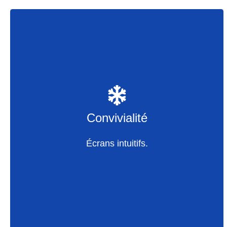
Convivialité
Temps d’apprentissage court
Une navigation claire
Convivialité
Intégration avec la comptabilité
Écrans intuitifs.
Accessible sans connaissances préalables
Adaptable au mode de fonctionnement
Un flux de travail efficace