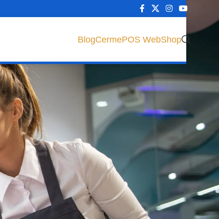
Blog
CermePOS WebShop