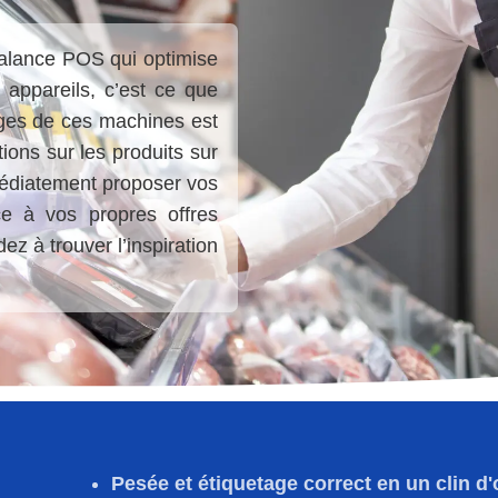
balance POS qui optimise
appareils, c’est ce que
ages de ces machines est
tions sur les produits sur
médiatement proposer vos
ce à vos propres offres
ez à trouver l’inspiration
Pesée et étiquetage correct en un clin d'