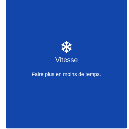
Vitesse
Fonctionnement de l’écran tactile
Touches de raccourci, article et groupe
Vitesse
Pesage, étiquetage et contrôle avec un seul
appareil
Faire plus en moins de temps.
Vitesse et étiquetage dans le préemballage
Caisse efficace, PIN et cartes de crédit
Synchronisation de la boutique en ligne