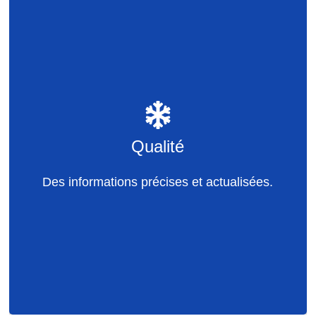
Qualité
Identifier les domaines à améliorer
Durée de conservation, perspicacité,
tarification à temps
Qualité
Une offre adaptée à la demande
Des informations précises et actualisées.
Un bon rapport qualité/prix
Prise de notes pour le personnel
Hygiène et sécurité