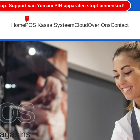
 op: Support van Yomani PIN-apparaten stopt binnenkort!
1
Home
POS Kassa Systeem
Cloud
Over Ons
Contact
POS
agasins