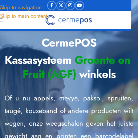
Skip to navigation
Skip to main content
CermePOS
Kassasysteem
 Groente en 
Fruit (AGF)
 winkels
Of u nu appels, mevye, paksoi, spruiten, 
taugé, kouseband of andere producten wilt 
wegen, onze weegschalen geven het juiste 
gewicht aan en printen een barcodelabel 