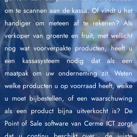
om te scannen aan de kassa. Of vindt u het 
handiger om meteen af te rekenen? Als 
verkoper van groente en fruit, met wellicht 
nog wat voorverpakte producten, heeft u 
een kassasysteem nodig dat als een 
maatpak om uw onderneming zit. Weten 
welke producten u op voorraad heeft, welke 
u moet bijbestellen, of een waarschuwing 
als een product bijna uitverkocht is? De 
Point of Sale software van Cerme ICT zorgt 
dat u continu beschikt over  de juiste 