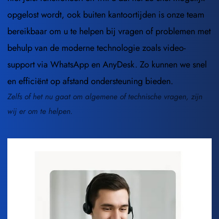
opgelost wordt, ook buiten kantoortijden is onze team 
bereikbaar om u te helpen bij vragen of problemen met 
behulp van de moderne technologie zoals video-
support via WhatsApp en AnyDesk. Zo kunnen we snel 
en efficiënt op afstand ondersteuning bieden.
Zelfs of het nu gaat om algemene of technische vragen, zijn 
wij er om te helpen.