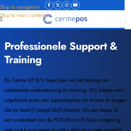
Skip to navigation
Skip to main content
Professionele Support & 
Training
Bij Cerme ICT B.V. begrijpen wij het belang van 
uitstekende ondersteuning en training. Wij bieden een 
uitgebreid scala aan supportopties om ervoor te zorgen 
dat uw bedrijf soepel blijft draaien. Als een kassa of 
een onderdeel van de POS (Point Of Sale) omgeving 
niet juist functioneert en wilt u dat het zo snel mogelijk 