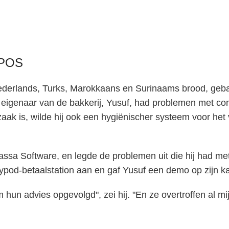
e POS
Nederlands, Turks, Marokkaans en Surinaams brood, geb
e eigenaar van de bakkerij, Yusuf, had problemen met co
zaak is, wilde hij ook een hygiënischer systeem voor he
a Software, en legde de problemen uit die hij had met
pod-betaalstation aan en gaf Yusuf een demo op zijn ka
un advies opgevolgd", zei hij. "En ze overtroffen al mi