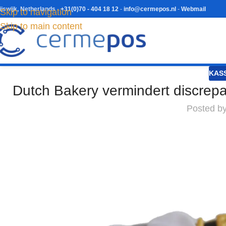
ijswijk, Netherlands
-
+31(0)70 - 404 18 12
-
info@cermepos.nl
-
Webmail
Skip to navigation
Skip to main content
KAS
Dutch Bakery vermindert discrepa
Posted b