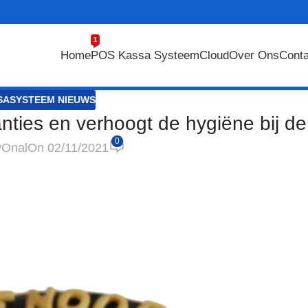
1
Home
POS Kassa Systeem
Cloud
Over Ons
Conta
SASYSTEEM NIEUWS
nties en verhoogt de hygiëne bij d
0
y
Onal
On 02/11/2021