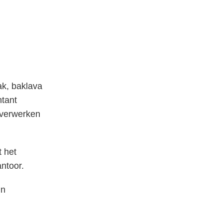
ak, baklava
ntant
t verwerken
 het
ntoor.
jn