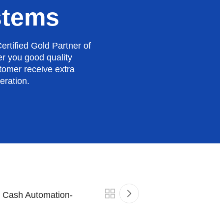
stems
rtified Gold Partner of
er you good quality
tomer receive extra
eration.
ry Cash Automation-