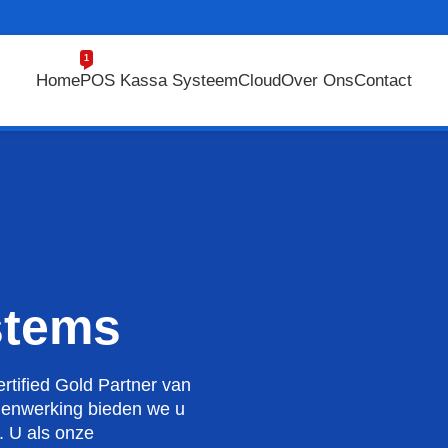
1
Home
POS Kassa Systeem
Cloud
Over Ons
Contact
stems
rtified Gold Partner van
menwerking bieden we u
. U als onze