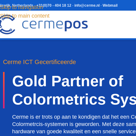
ijswijk, Netherlands
-
+31(0)70 - 404 18 12
-
info@cerme.nl
-
Webmail
Skip to navigation
Skip to main content
Cerme ICT Gecertificeerde
Gold Partner of
Colormetrics Sy
Cerme is er trots op aan te kondigen dat het een Ce
Colormetrcis-systemen is geworden. Met deze sa
hardware van goede kwaliteit en een snelle service