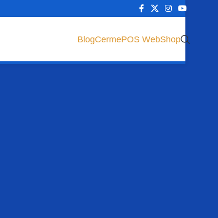
Blog
CermePOS WebShop