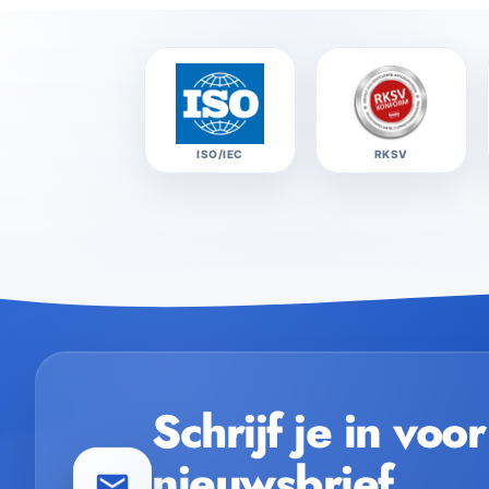
Schrijf je in voo
nieuwsbrief