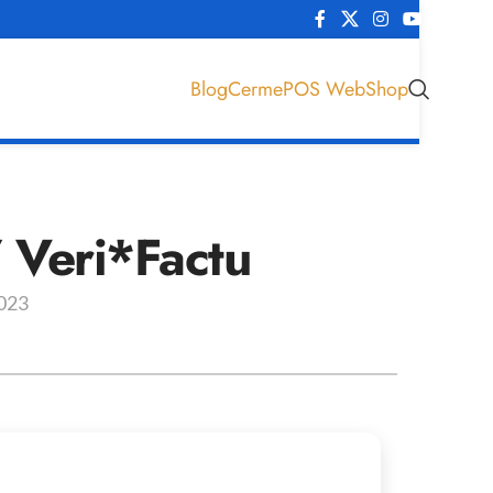
Blog
CermePOS WebShop
 Veri*Factu
023 