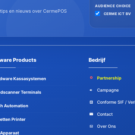
AUDIENCE CHOICE
stips en nieuws over CermePOS
CERME ICT BV
ware Products
Bedrijf
Partnership
dware Kassasystemen
Campagne
dscanner Terminals
Conforme SIF / Ver
h Automation
Contact
etten Printer
Over Ons
 Apparaat