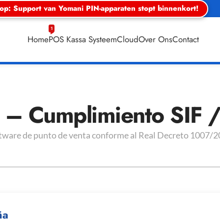
 op: Support van Yomani PIN-apparaten stopt binnenkort!
1
Home
POS Kassa Systeem
Cloud
Over Ons
Contact
 Cumplimiento SIF /
tware de punto de venta conforme al Real Decreto 1007/2
ña