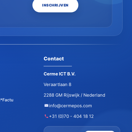
Contact
Cerme ICT B.V.
Veraartlaan 8
2288 GM Rijswijk / Nederland
i*Factu
info@cermepos.com
+31 (0)70 - 404 18 12